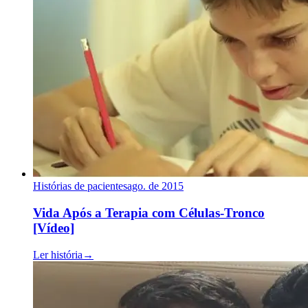
Histórias de pacientes
ago. de 2015
Vida Após a Terapia com Células-Tronco
[Vídeo]
Ler história
→