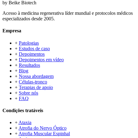
by Beike Biotech
Acesso à medicina regenerativa líder mundial e protocolos médicos
especializados desde 2005.
Empresa
+
Patologias
+
Estudos de caso
+
Depoimentos
+
Depoimentos em vídeo
+
Resultados
+
Blog
+
Nossa abordagem
+
Células-tronco
+
Terapias de apoio
+
Sobre nós
+
FAQ
Condições tratáveis
+
Ataxia
+
Atrofia do Nervo Óptico
+
Atrofia Muscular Espinhal