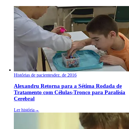
Histórias de pacientes
dez. de 2016
Alexandru Retorna para a Sétima Rodada de
Tratamento com Células-Tronco para Paralisia
Cerebral
Ler história
→