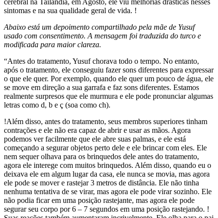
cerebral na Tailândia, em Agosto, ele viu melhorias drásticas nesses
sintomas e na sua qualidade geral de vida. !
Abaixo está um depoimento compartilhado pela mãe de Yusuf
usado com consentimento. A mensagem foi traduzida do turco e
modificada para maior clareza.
“Antes do tratamento, Yusuf chorava todo o tempo. No entanto,
após o tratamento, ele conseguiu fazer sons diferentes para expressar
o que ele quer. Por exemplo, quando ele quer um pouco de água, ele
se move em direção a sua garrafa e faz sons diferentes. Estamos
realmente surpresos que ele murmura e ele pode pronunciar algumas
letras como d, b e ç (soa como ch).
!Além disso, antes do tratamento, seus membros superiores tinham
contrações e ele não era capaz de abrir e usar as mãos. Agora
podemos ver facilmente que ele abre suas palmas, e ele está
começando a segurar objetos perto dele e ele brincar com eles. Ele
nem sequer olhava para os brinquedos dele antes do tratamento,
agora ele interege com muitos brinquedos. Além disso, quando eu o
deixava ele em algum lugar da casa, ele nunca se movia, mas agora
ele pode se mover e rastejar 3 metros de distância. Ele não tinha
nenhuma tentativa de se virar, mas agora ele pode virar sozinho. Ele
não podia ficar em uma posição rastejante, mas agora ele pode
segurar seu corpo por 6 – 7 segundos em uma posição rastejando. !
Suas reações também aumentaram incrivelmente. Ele olha para o pai