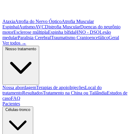
Ataxia
Atrofia do Nervo Óptico
Atrofia Muscular
Espinhal
Autismo
AVC
Distrofia Muscular
Doenças do neurônio
motor
Esclerose múltipla
Espinha bífida
HNO - DSO
Lesão
medular
Paralisia Cerebral
Traumatismo Cranioencefálico
Geral
Ver todos
→
Nosso tratamento
Nossa abordagem
Terapias de apoio
Injeções
Local do
tratamento
Resultados
Tratamento na China ou Tailândia
Estudos de
caso
FAQ
Pacientes
Células-tronco