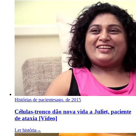
Histórias de pacientes
ago. de 2015
Células-tronco dão nova vida a Juliet, paciente
de ataxia [Vídeo]
Ler história
→