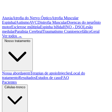
Ataxia
Atrofia do Nervo Óptico
Atrofia Muscular
Espinhal
Autismo
AVC
Distrofia Muscular
Doenças do neurônio
motor
Esclerose múltipla
Espinha bífida
HNO - DSO
Lesão
medular
Paralisia Cerebral
Traumatismo Cranioencefálico
Geral
Ver todos
→
Nosso tratamento
Nossa abordagem
Terapias de apoio
Injeções
Local do
tratamento
Resultados
Estudos de caso
FAQ
Pacientes
Células-tronco