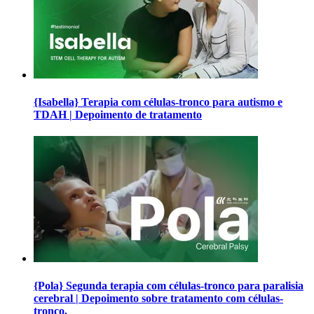
{Isabella} Terapia com células-tronco para autismo e
TDAH | Depoimento de tratamento
{Pola} Segunda terapia com células-tronco para paralisia
cerebral | Depoimento sobre tratamento com células-
tronco.