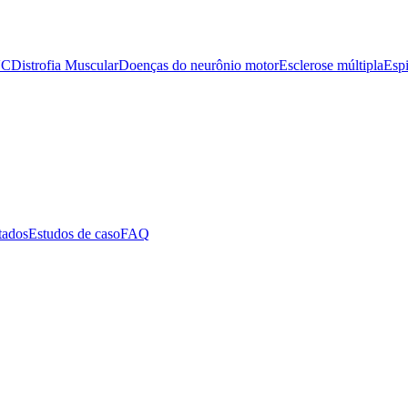
VC
Distrofia Muscular
Doenças do neurônio motor
Esclerose múltipla
Espi
tados
Estudos de caso
FAQ