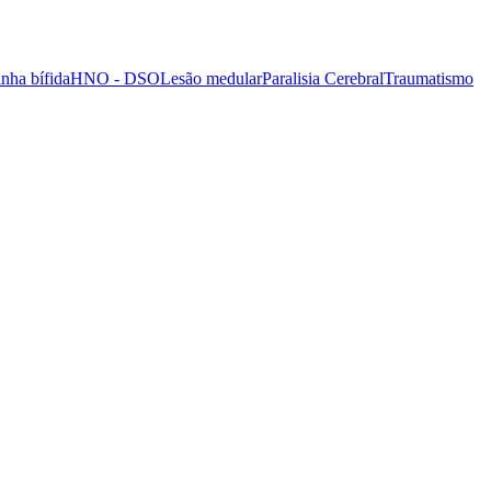
nha bífida
HNO - DSO
Lesão medular
Paralisia Cerebral
Traumatismo