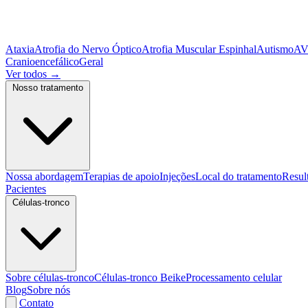
Ataxia
Atrofia do Nervo Óptico
Atrofia Muscular Espinhal
Autismo
A
Cranioencefálico
Geral
Ver todos
→
Nosso tratamento
Nossa abordagem
Terapias de apoio
Injeções
Local do tratamento
Resul
Pacientes
Células-tronco
Sobre células-tronco
Células-tronco Beike
Processamento celular
Blog
Sobre nós
Contato