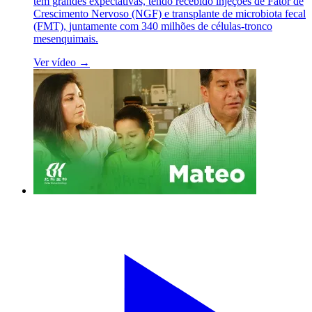
têm grandes expectativas, tendo recebido injeções de Fator de
Crescimento Nervoso (NGF) e transplante de microbiota fecal
(FMT), juntamente com 340 milhões de células-tronco
mesenquimais.
Ver vídeo →