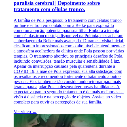
paralisia cerebral | Depoimento sobre
tratamento com células-tronco.
A família de Pola pesquisou o tratamento com células-tronco
on-line e entrou em contato com a Beike para explorá-lo
como uma opção potencial para sua filha. Embora a terapia
com células-tronco esteja disponível na Polônia, eles acharam
a abordagem da Beike mais avançada. Durante a visita inicial,
eles ficaram impressionados com o alto nível de atendimento e
a atmosfera acolhedora da clínica onde Pola passou por várias
terapias. O tratamento abordou os principais desafios de Pola,
incluindo convulsões, tensão muscular e sensibilidade à luz.
Apesar da interrupção causada pela quarentena durante a
COVID-19, a mãe de Pola expressou sua alta satisfação com
os resultados e recomendou fortemente o tratamento a outras
pessoas. Eles também estão considerando retornar para mais
terapia para ajudar Pola a desenvolver novas habilidades. A
expectativa para o segundo tratamento é de mais melhorias na
visão à distância e na percepção de objetos. Assista ao vídeo
completo para ouvir as percepções de sua família.
Ver vídeo →