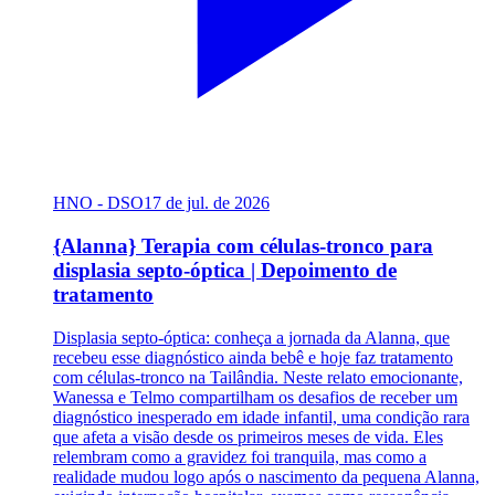
HNO - DSO
17 de jul. de 2026
{Alanna} Terapia com células-tronco para
displasia septo-óptica | Depoimento de
tratamento
Displasia septo-óptica: conheça a jornada da Alanna, que
recebeu esse diagnóstico ainda bebê e hoje faz tratamento
com células-tronco na Tailândia. Neste relato emocionante,
Wanessa e Telmo compartilham os desafios de receber um
diagnóstico inesperado em idade infantil, uma condição rara
que afeta a visão desde os primeiros meses de vida. Eles
relembram como a gravidez foi tranquila, mas como a
realidade mudou logo após o nascimento da pequena Alanna,