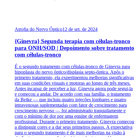
Atrofia do Nervo Óptico
12 de set. de 2024
{Ginevra} Segunda terapia com células-tronco
para ONH/SOD | Depoimento sobre tratamento
com células-tronco
É o segundo tratamento com células-tronco de Ginevra para
hipoplasia do nervo óptico/displasia septo-óptica. Após o
primeiro tratamento, ela experimentou melhorias significativas
em suas condições visuais e motoras ao longo de três meses.
Antes incapaz de perceber a luz, Ginevra agora pode segui-la
e começou a andar. De acordo com sua família, o tratamento
da Beike — que incluiu quatro injeções lombares e quatro
intravenosas suplementadas com fator de crescimento para
crescimento nervoso — foi administrado tranquilamente e
com o mínimo de dor por uma equipe de enfermagem
profissional. Durante o primeiro tratamento, Ginevra começou
a distinguir cores e a dar seus primeiros passos. A expectativa
para o segundo tratamento é de mais melhorias na visão à