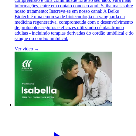
compreensão e uma comunidade forte ao seu lado. Para mais
informações, entre em contato conosco aqui: Saiba mais sobre
nosso tratamento: Inscreva-se em nosso canal: A Beike
Biotech é uma empresa de biotecnologia na vanguarda da
medicina regenerativa, comprometida com o desenvolvimento
de protocolos seguros e eficazes utilizando células-tronco
adultas - incluindo terapias derivadas do cordão umbilical e do
sangue do cordão umbilical.
Ver vídeo →