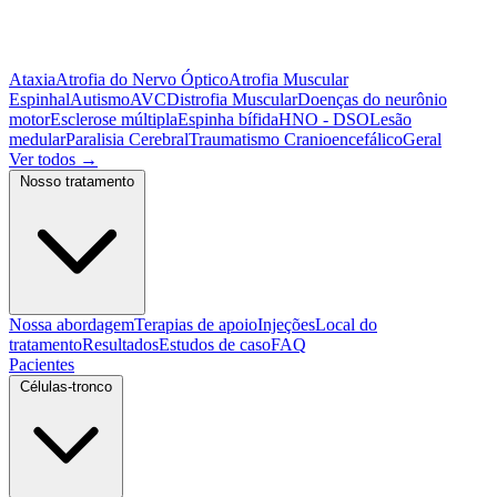
Ataxia
Atrofia do Nervo Óptico
Atrofia Muscular
Espinhal
Autismo
AVC
Distrofia Muscular
Doenças do neurônio
motor
Esclerose múltipla
Espinha bífida
HNO - DSO
Lesão
medular
Paralisia Cerebral
Traumatismo Cranioencefálico
Geral
Ver todos
→
Nosso tratamento
Nossa abordagem
Terapias de apoio
Injeções
Local do
tratamento
Resultados
Estudos de caso
FAQ
Pacientes
Células-tronco