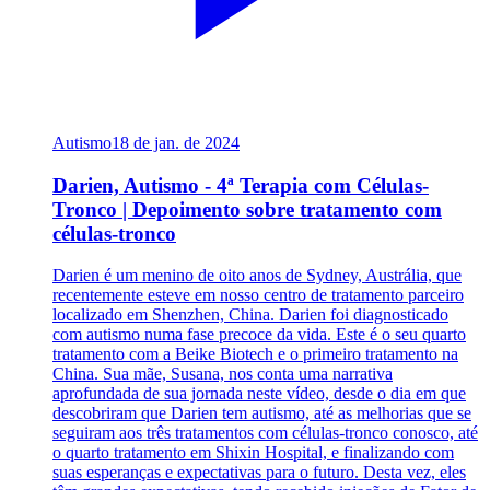
Autismo
18 de jan. de 2024
Darien, Autismo - 4ª Terapia com Células-
Tronco | Depoimento sobre tratamento com
células-tronco
Darien é um menino de oito anos de Sydney, Austrália, que
recentemente esteve em nosso centro de tratamento parceiro
localizado em Shenzhen, China. Darien foi diagnosticado
com autismo numa fase precoce da vida. Este é o seu quarto
tratamento com a Beike Biotech e o primeiro tratamento na
China. Sua mãe, Susana, nos conta uma narrativa
aprofundada de sua jornada neste vídeo, desde o dia em que
descobriram que Darien tem autismo, até as melhorias que se
seguiram aos três tratamentos com células-tronco conosco, até
o quarto tratamento em Shixin Hospital, e finalizando com
suas esperanças e expectativas para o futuro. Desta vez, eles