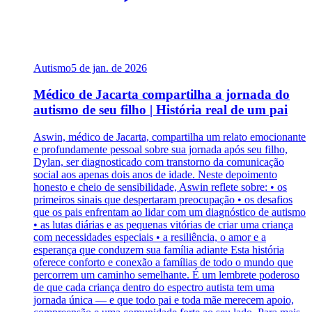
Autismo
5 de jan. de 2026
Médico de Jacarta compartilha a jornada do
autismo de seu filho | História real de um pai
Aswin, médico de Jacarta, compartilha um relato emocionante
e profundamente pessoal sobre sua jornada após seu filho,
Dylan, ser diagnosticado com transtorno da comunicação
social aos apenas dois anos de idade. Neste depoimento
honesto e cheio de sensibilidade, Aswin reflete sobre: • os
primeiros sinais que despertaram preocupação • os desafios
que os pais enfrentam ao lidar com um diagnóstico de autismo
• as lutas diárias e as pequenas vitórias de criar uma criança
com necessidades especiais • a resiliência, o amor e a
esperança que conduzem sua família adiante Esta história
oferece conforto e conexão a famílias de todo o mundo que
percorrem um caminho semelhante. É um lembrete poderoso
de que cada criança dentro do espectro autista tem uma
jornada única — e que todo pai e toda mãe merecem apoio,