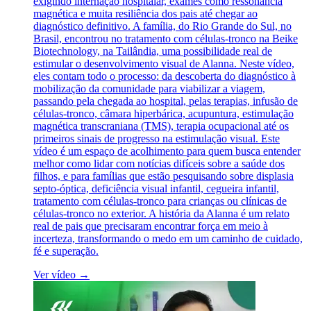
exigindo internação hospitalar, exames como ressonância
magnética e muita resiliência dos pais até chegar ao
diagnóstico definitivo. A família, do Rio Grande do Sul, no
Brasil, encontrou no tratamento com células-tronco na Beike
Biotechnology, na Tailândia, uma possibilidade real de
estimular o desenvolvimento visual de Alanna. Neste vídeo,
eles contam todo o processo: da descoberta do diagnóstico à
mobilização da comunidade para viabilizar a viagem,
passando pela chegada ao hospital, pelas terapias, infusão de
células-tronco, câmara hiperbárica, acupuntura, estimulação
magnética transcraniana (TMS), terapia ocupacional até os
primeiros sinais de progresso na estimulação visual. Este
vídeo é um espaço de acolhimento para quem busca entender
melhor como lidar com notícias difíceis sobre a saúde dos
filhos, e para famílias que estão pesquisando sobre displasia
septo-óptica, deficiência visual infantil, cegueira infantil,
tratamento com células-tronco para crianças ou clínicas de
células-tronco no exterior. A história da Alanna é um relato
real de pais que precisaram encontrar força em meio à
incerteza, transformando o medo em um caminho de cuidado,
fé e superação.
Ver vídeo →