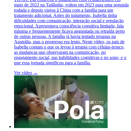
maio de 2022 na Tailândia, voltou em 2023 para uma segunda
rodada e depois viajou à China com a família para um
tratamento adicional. Antes do tratamento, Isabella tinha
dificuldades com comunicação, interação social e regulação
emocional. Apresentava consciência cognitiva limitada, fala
mínima e frequentemente ficava angustiada ou retraída perto
de outras pessoas. A família já havia tentado terapias na
Austrália, mas o progresso era lento. Neste vídeo, os pais de
Isabella contam o que os levou à terapia com células-tronco,
as mudanças que observaram na comunicação, no
engajamento social, nas habilidades cognitivas e no sono, e o
que essa jornada significou para a família.
Ver vídeo →