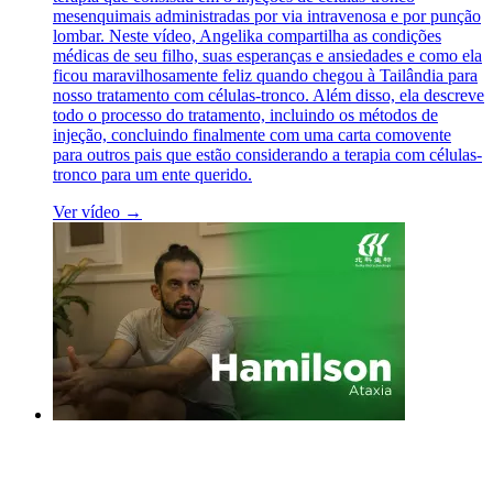
mesenquimais administradas por via intravenosa e por punção
lombar. Neste vídeo, Angelika compartilha as condições
médicas de seu filho, suas esperanças e ansiedades e como ela
ficou maravilhosamente feliz quando chegou à Tailândia para
nosso tratamento com células-tronco. Além disso, ela descreve
todo o processo do tratamento, incluindo os métodos de
injeção, concluindo finalmente com uma carta comovente
para outros pais que estão considerando a terapia com células-
tronco para um ente querido.
Ver vídeo →