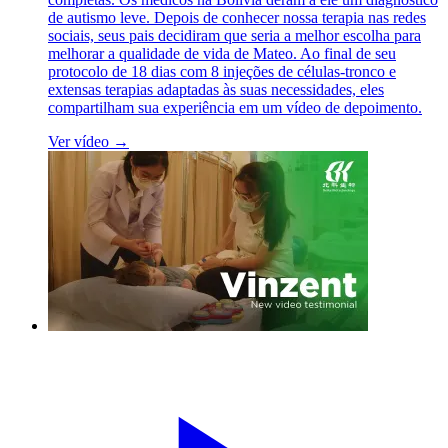
de autismo leve. Depois de conhecer nossa terapia nas redes
sociais, seus pais decidiram que seria a melhor escolha para
melhorar a qualidade de vida de Mateo. Ao final de seu
protocolo de 18 dias com 8 injeções de células-tronco e
extensas terapias adaptadas às suas necessidades, eles
compartilham sua experiência em um vídeo de depoimento.
Ver vídeo →