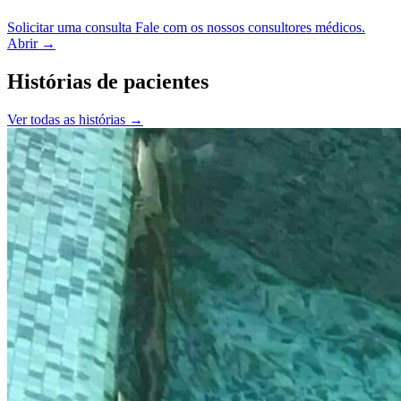
Solicitar uma consulta
Fale com os nossos consultores médicos.
Abrir
→
Histórias de pacientes
Ver todas as histórias
→