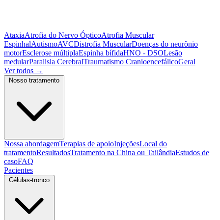
Ataxia
Atrofia do Nervo Óptico
Atrofia Muscular
Espinhal
Autismo
AVC
Distrofia Muscular
Doenças do neurônio
motor
Esclerose múltipla
Espinha bífida
HNO - DSO
Lesão
medular
Paralisia Cerebral
Traumatismo Cranioencefálico
Geral
Ver todos
→
Nosso tratamento
Nossa abordagem
Terapias de apoio
Injeções
Local do
tratamento
Resultados
Tratamento na China ou Tailândia
Estudos de
caso
FAQ
Pacientes
Células-tronco