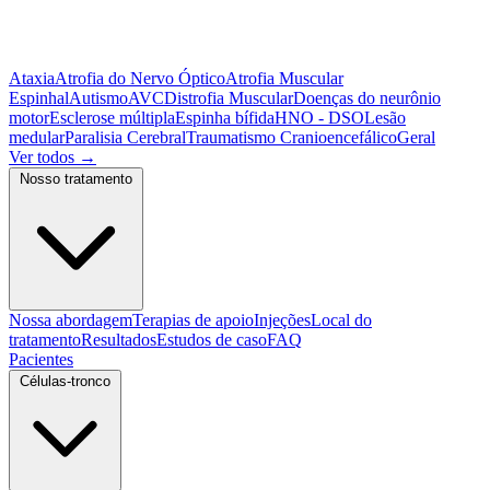
Ataxia
Atrofia do Nervo Óptico
Atrofia Muscular
Espinhal
Autismo
AVC
Distrofia Muscular
Doenças do neurônio
motor
Esclerose múltipla
Espinha bífida
HNO - DSO
Lesão
medular
Paralisia Cerebral
Traumatismo Cranioencefálico
Geral
Ver todos
→
Nosso tratamento
Nossa abordagem
Terapias de apoio
Injeções
Local do
tratamento
Resultados
Estudos de caso
FAQ
Pacientes
Células-tronco