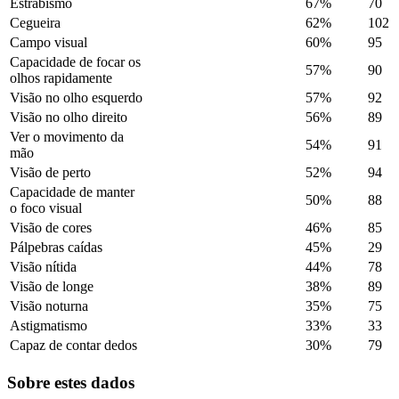
Estrabismo
67%
70
Cegueira
62%
102
Campo visual
60%
95
Capacidade de focar os
57%
90
olhos rapidamente
Visão no olho esquerdo
57%
92
Visão no olho direito
56%
89
Ver o movimento da
54%
91
mão
Visão de perto
52%
94
Capacidade de manter
50%
88
o foco visual
Visão de cores
46%
85
Pálpebras caídas
45%
29
Visão nítida
44%
78
Visão de longe
38%
89
Visão noturna
35%
75
Astigmatismo
33%
33
Capaz de contar dedos
30%
79
Sobre estes dados