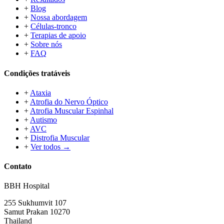
+
Blog
+
Nossa abordagem
+
Células-tronco
+
Terapias de apoio
+
Sobre nós
+
FAQ
Condições tratáveis
+
Ataxia
+
Atrofia do Nervo Óptico
+
Atrofia Muscular Espinhal
+
Autismo
+
AVC
+
Distrofia Muscular
+
Ver todos →
Contato
BBH Hospital
255 Sukhumvit 107
Samut Prakan 10270
Thailand