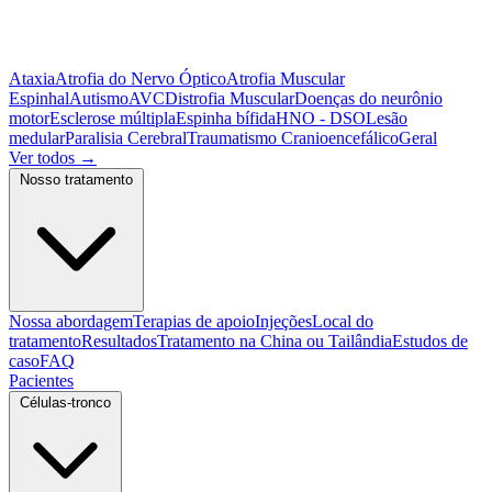
Ataxia
Atrofia do Nervo Óptico
Atrofia Muscular
Espinhal
Autismo
AVC
Distrofia Muscular
Doenças do neurônio
motor
Esclerose múltipla
Espinha bífida
HNO - DSO
Lesão
medular
Paralisia Cerebral
Traumatismo Cranioencefálico
Geral
Ver todos
→
Nosso tratamento
Nossa abordagem
Terapias de apoio
Injeções
Local do
tratamento
Resultados
Tratamento na China ou Tailândia
Estudos de
caso
FAQ
Pacientes
Células-tronco