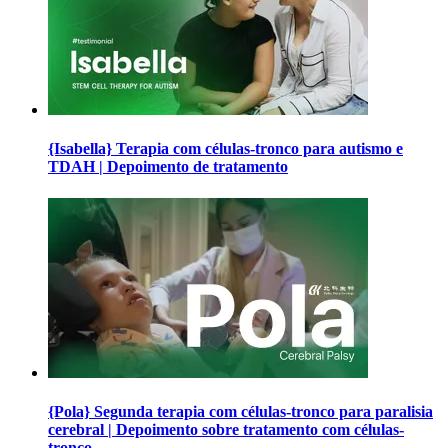
{Isabella} Terapia com células-tronco para autismo e
TDAH | Depoimento de tratamento
{Pola} Segunda terapia com células-tronco para paralisia
cerebral | Depoimento sobre tratamento com células-
tronco.