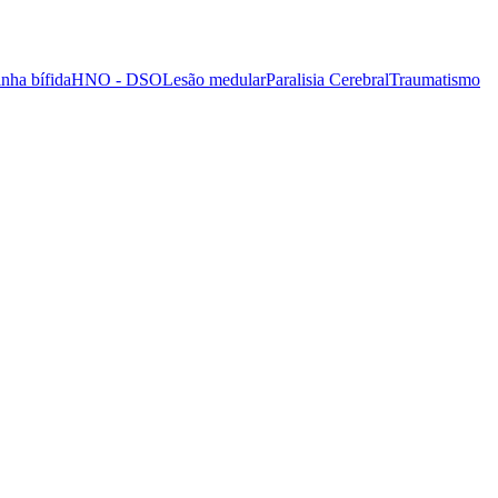
nha bífida
HNO - DSO
Lesão medular
Paralisia Cerebral
Traumatismo