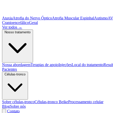
Ataxia
Atrofia do Nervo Óptico
Atrofia Muscular Espinhal
Autismo
A
Cranioencefálico
Geral
Ver todos
→
Nosso tratamento
Nossa abordagem
Terapias de apoio
Injeções
Local do tratamento
Resul
Pacientes
Células-tronco
Sobre células-tronco
Células-tronco Beike
Processamento celular
Blog
Sobre nós
Contato