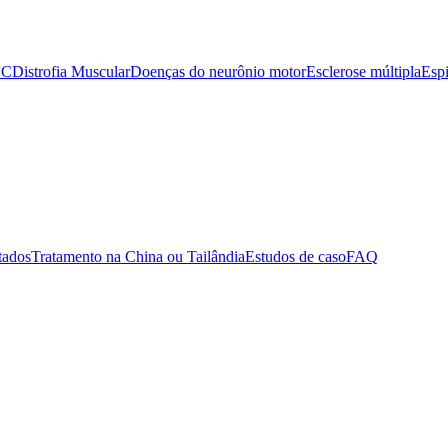
VC
Distrofia Muscular
Doenças do neurônio motor
Esclerose múltipla
Espi
tados
Tratamento na China ou Tailândia
Estudos de caso
FAQ