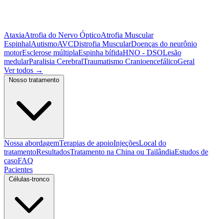
Ataxia
Atrofia do Nervo Óptico
Atrofia Muscular
Espinhal
Autismo
AVC
Distrofia Muscular
Doenças do neurônio
motor
Esclerose múltipla
Espinha bífida
HNO - DSO
Lesão
medular
Paralisia Cerebral
Traumatismo Cranioencefálico
Geral
Ver todos
→
Nosso tratamento
Nossa abordagem
Terapias de apoio
Injeções
Local do
tratamento
Resultados
Tratamento na China ou Tailândia
Estudos de
caso
FAQ
Pacientes
Células-tronco