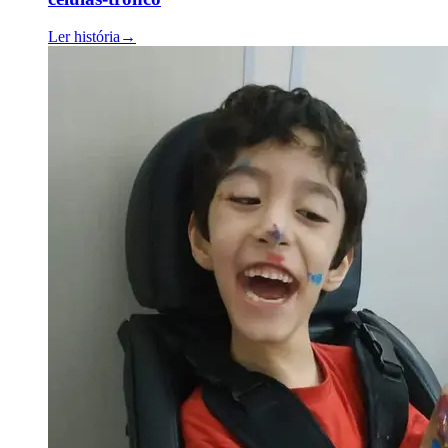
Ler história
→