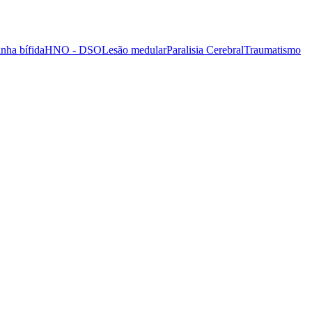
nha bífida
HNO - DSO
Lesão medular
Paralisia Cerebral
Traumatismo