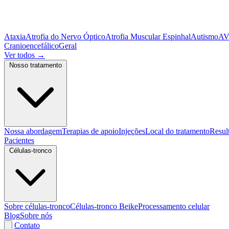
Ataxia
Atrofia do Nervo Óptico
Atrofia Muscular Espinhal
Autismo
A
Cranioencefálico
Geral
Ver todos
→
Nosso tratamento
Nossa abordagem
Terapias de apoio
Injeções
Local do tratamento
Resul
Pacientes
Células-tronco
Sobre células-tronco
Células-tronco Beike
Processamento celular
Blog
Sobre nós
Contato