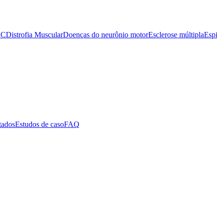
VC
Distrofia Muscular
Doenças do neurônio motor
Esclerose múltipla
Espi
tados
Estudos de caso
FAQ