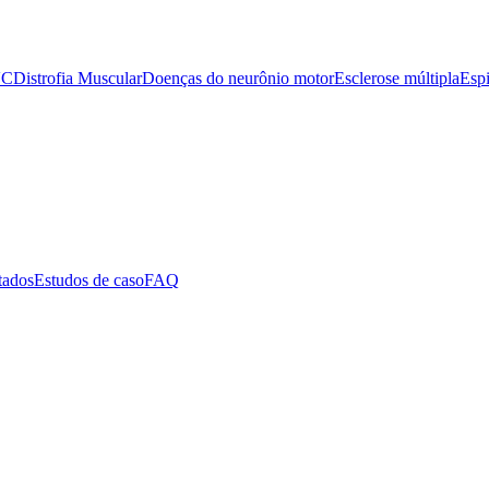
VC
Distrofia Muscular
Doenças do neurônio motor
Esclerose múltipla
Espi
tados
Estudos de caso
FAQ