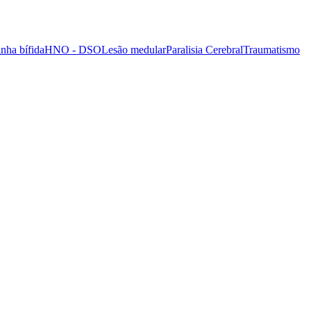
nha bífida
HNO - DSO
Lesão medular
Paralisia Cerebral
Traumatismo