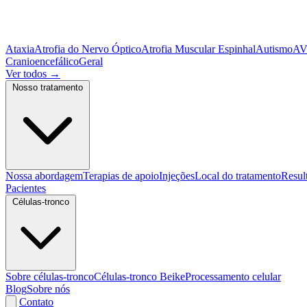
Ataxia
Atrofia do Nervo Óptico
Atrofia Muscular Espinhal
Autismo
A
Cranioencefálico
Geral
Ver todos
→
Nosso tratamento
Nossa abordagem
Terapias de apoio
Injeções
Local do tratamento
Resul
Pacientes
Células-tronco
Sobre células-tronco
Células-tronco Beike
Processamento celular
Blog
Sobre nós
Contato