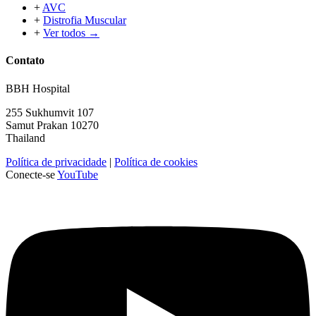
+
AVC
+
Distrofia Muscular
+
Ver todos →
Contato
BBH Hospital
255 Sukhumvit 107
Samut Prakan 10270
Thailand
Política de privacidade
|
Política de cookies
Conecte-se
YouTube