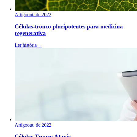
Artigo
out. de 2022
Células-tronco pluripotentes para medicina
regenerativa
Ler história
→
Artigo
out. de 2022
Células-Tronco Ataxia