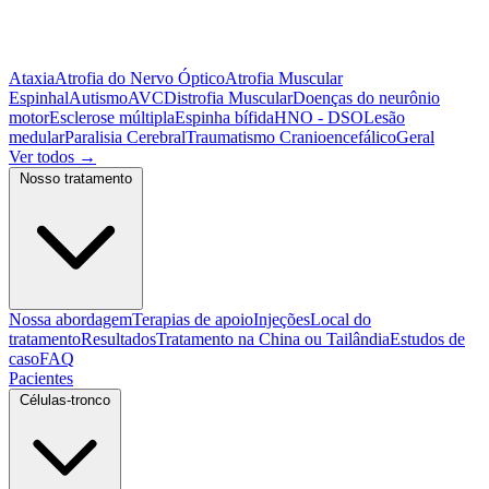
Ataxia
Atrofia do Nervo Óptico
Atrofia Muscular
Espinhal
Autismo
AVC
Distrofia Muscular
Doenças do neurônio
motor
Esclerose múltipla
Espinha bífida
HNO - DSO
Lesão
medular
Paralisia Cerebral
Traumatismo Cranioencefálico
Geral
Ver todos
→
Nosso tratamento
Nossa abordagem
Terapias de apoio
Injeções
Local do
tratamento
Resultados
Tratamento na China ou Tailândia
Estudos de
caso
FAQ
Pacientes
Células-tronco