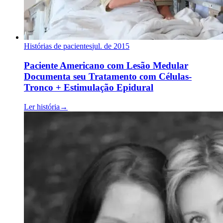
Histórias de pacientes
jul. de 2015
Paciente Americano com Lesão Medular
Documenta seu Tratamento com Células-
Tronco + Estimulação Epidural
Ler história
→