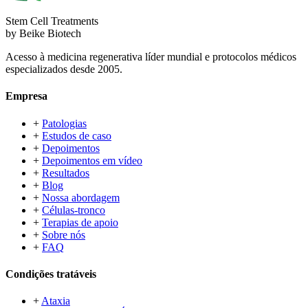
Stem Cell Treatments
by Beike Biotech
Acesso à medicina regenerativa líder mundial e protocolos médicos
especializados desde 2005.
Empresa
+
Patologias
+
Estudos de caso
+
Depoimentos
+
Depoimentos em vídeo
+
Resultados
+
Blog
+
Nossa abordagem
+
Células-tronco
+
Terapias de apoio
+
Sobre nós
+
FAQ
Condições tratáveis
+
Ataxia