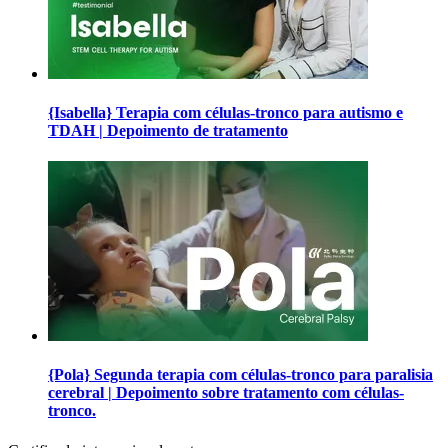
{Isabella} Terapia com células-tronco para autismo e
TDAH | Depoimento de tratamento
{Pola} Segunda terapia com células-tronco para paralisia
cerebral | Depoimento sobre tratamento com células-
tronco.