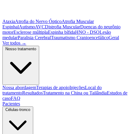
Ataxia
Atrofia do Nervo Óptico
Atrofia Muscular
Espinhal
Autismo
AVC
Distrofia Muscular
Doenças do neurônio
motor
Esclerose múltipla
Espinha bífida
HNO - DSO
Lesão
medular
Paralisia Cerebral
Traumatismo Cranioencefálico
Geral
Ver todos
→
Nosso tratamento
Nossa abordagem
Terapias de apoio
Injeções
Local do
tratamento
Resultados
Tratamento na China ou Tailândia
Estudos de
caso
FAQ
Pacientes
Células-tronco