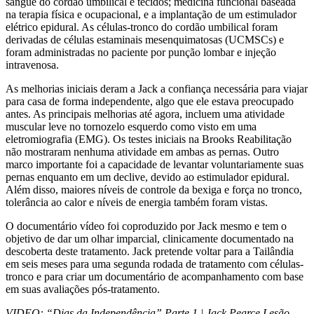
sangue do cordão umbilical e tecidos; medicina funcional baseada
na terapia física e ocupacional, e a implantação de um estimulador
elétrico epidural. As células-tronco do cordão umbilical foram
derivadas de células estaminais mesenquimatosas (UCMSCs) e
foram administradas no paciente por punção lombar e injeção
intravenosa.
As melhorias iniciais deram a Jack a confiança necessária para viajar
para casa de forma independente, algo que ele estava preocupado
antes. As principais melhorias até agora, incluem uma atividade
muscular leve no tornozelo esquerdo como visto em uma
eletromiografia (EMG). Os testes iniciais na Brooks Reabilitação
não mostraram nenhuma atividade em ambas as pernas. Outro
marco importante foi a capacidade de levantar voluntariamente suas
pernas enquanto em um declive, devido ao estimulador epidural.
Além disso, maiores níveis de controle da bexiga e força no tronco,
tolerância ao calor e níveis de energia também foram vistas.
O documentário vídeo foi coproduzido por Jack mesmo e tem o
objetivo de dar um olhar imparcial, clinicamente documentado na
descoberta deste tratamento. Jack pretende voltar para a Tailândia
em seis meses para uma segunda rodada de tratamento com células-
tronco e para criar um documentário de acompanhamento com base
em suas avaliações pós-tratamento.
VIDEO: “Dias da Independência” Parte 1 | Jack Pearce Lesão