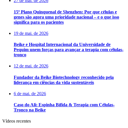
27 de mai. de 2026
15º Plano Quinquenal de Shenzhen: Por que células e
genes são agora uma prioridade nacional – e o que isso
significa para os pacientes
19 de mai. de 2026
Beike e Hospital Internacional da Universidade de
Pequim unem forças para avançar a terapia com células-
tronco
12 de mai. de 2026
Fundador da Beike Biotechnology reconhecido pela
liderança em ciências da vida sustentáveis
6 de mai. de 2026
Caso do Ali: Espinha Bífida & Terapia com Células-
Tronco na Beike
Vídeos recentes