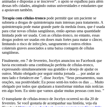
animadas e dispostas a se inscrever”. o apoio se espalhou para além
dessas três cidades, atingindo outras universidades e estudantes que
a apoiavam também.
Terapia com células-tronco
pode permitir que um paciente se
submeta a drogas de quimioterapia mais intensas para tratamento. A
quimioterapia pode matar grande parte da medula óssea, que é usada
para criar novas células sangüíneas, então apenas uma quantidade
limitada pode ser usada. Com as células-tronco, no entanto, essas
drogas podem ser usadas em doses mais fortes para matar o câncer,
limitando o risco de infecções, sangramento e outros efeitos
colaterais graves associados a uma baixa contagem de células
sangüíneas.
Finalmente, em 7 de fevereiro, Jocelyn anunciou no Facebook que
havia encontrado uma combinação perfeita de células-tronco,
expressando simultaneamente sua gratidão e desejo de ajudar os
outros. Muito obrigado por seguir minha jornada … por andar ao
meu lado e fortalecer-me ”, disse Jocelyn. “Seus pensamentos, suas
orações, sua positividade; Eu posso senti-los todos os dias … Muito
obrigado por todos que ajudaram a transformar minhas más notícias
em algo bom. Eu sinto que vamos ajudar muitas pessoas com isso. ”
O transplante de células-tronco de Jocelyn ocorrerá no dia 20 de
fevereiro. Se você gostaria de acompanhar sua história, veja ela