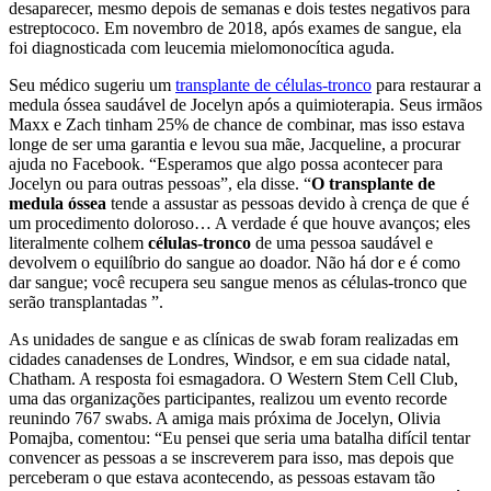
desaparecer, mesmo depois de semanas e dois testes negativos para
estreptococo. Em novembro de 2018, após exames de sangue, ela
foi diagnosticada com leucemia mielomonocítica aguda.
Seu médico sugeriu um
transplante de células-tronco
para restaurar a
medula óssea saudável de Jocelyn após a quimioterapia. Seus irmãos
Maxx e Zach tinham 25% de chance de combinar, mas isso estava
longe de ser uma garantia e levou sua mãe, Jacqueline, a procurar
ajuda no Facebook. “Esperamos que algo possa acontecer para
Jocelyn ou para outras pessoas”, ela disse. “
O transplante de
medula óssea
tende a assustar as pessoas devido à crença de que é
um procedimento doloroso… A verdade é que houve avanços; eles
literalmente colhem
células-tronco
de uma pessoa saudável e
devolvem o equilíbrio do sangue ao doador. Não há dor e é como
dar sangue; você recupera seu sangue menos as células-tronco que
serão transplantadas ”.
As unidades de sangue e as clínicas de swab foram realizadas em
cidades canadenses de Londres, Windsor, e em sua cidade natal,
Chatham. A resposta foi esmagadora. O Western Stem Cell Club,
uma das organizações participantes, realizou um evento recorde
reunindo 767 swabs. A amiga mais próxima de Jocelyn, Olivia
Pomajba, comentou: “Eu pensei que seria uma batalha difícil tentar
convencer as pessoas a se inscreverem para isso, mas depois que
perceberam o que estava acontecendo, as pessoas estavam tão