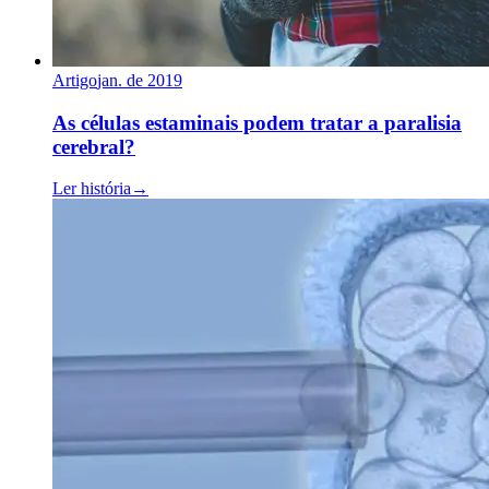
Artigo
jan. de 2019
As células estaminais podem tratar a paralisia
cerebral?
Ler história
→