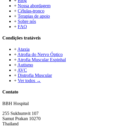
+
Blog
+
Nossa abordagem
+
Células-tronco
+
Terapias de apoio
+
Sobre nós
+
FAQ
Condições tratáveis
+
Ataxia
+
Atrofia do Nervo Óptico
+
Atrofia Muscular Espinhal
+
Autismo
+
AVC
+
Distrofia Muscular
+
Ver todos →
Contato
BBH Hospital
255 Sukhumvit 107
Samut Prakan 10270
Thailand