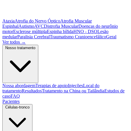
Ataxia
Atrofia do Nervo Óptico
Atrofia Muscular
Espinhal
Autismo
AVC
Distrofia Muscular
Doenças do neurônio
motor
Esclerose múltipla
Espinha bífida
HNO - DSO
Lesão
medular
Paralisia Cerebral
Traumatismo Cranioencefálico
Geral
Ver todos
→
Nosso tratamento
Nossa abordagem
Terapias de apoio
Injeções
Local do
tratamento
Resultados
Tratamento na China ou Tailândia
Estudos de
caso
FAQ
Pacientes
Células-tronco