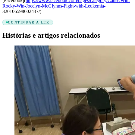
[Facebook](
https://www.facebook.com/pages/category/Cause/Win-
Rocky-Win-Jocelyn-McGlynns-Fight-with-Leukemia-
320106598602437/)
CONTINUAR A LER
Histórias e artigos relacionados