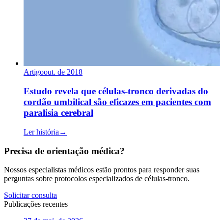
Artigo
out. de 2018
Estudo revela que células-tronco derivadas do
cordão umbilical são eficazes em pacientes com
paralisia cerebral
Ler história
→
Precisa de orientação médica?
Nossos especialistas médicos estão prontos para responder suas
perguntas sobre protocolos especializados de células-tronco.
Solicitar consulta
Publicações recentes