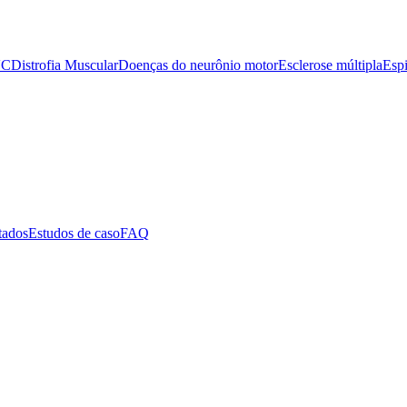
VC
Distrofia Muscular
Doenças do neurônio motor
Esclerose múltipla
Espi
tados
Estudos de caso
FAQ