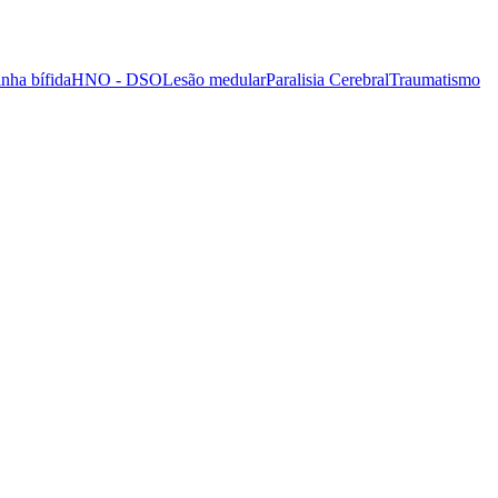
nha bífida
HNO - DSO
Lesão medular
Paralisia Cerebral
Traumatismo