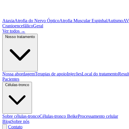
Ataxia
Atrofia do Nervo Óptico
Atrofia Muscular Espinhal
Autismo
A
Cranioencefálico
Geral
Ver todos
→
Nosso tratamento
Nossa abordagem
Terapias de apoio
Injeções
Local do tratamento
Resul
Pacientes
Células-tronco
Sobre células-tronco
Células-tronco Beike
Processamento celular
Blog
Sobre nós
Contato