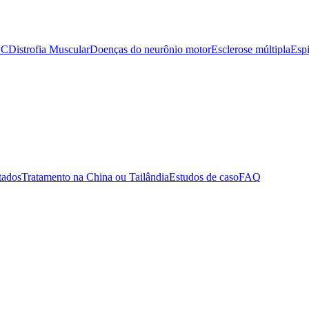
VC
Distrofia Muscular
Doenças do neurônio motor
Esclerose múltipla
Espi
tados
Tratamento na China ou Tailândia
Estudos de caso
FAQ