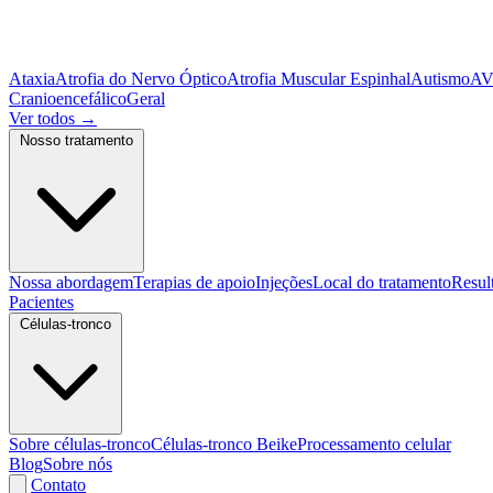
Ataxia
Atrofia do Nervo Óptico
Atrofia Muscular Espinhal
Autismo
A
Cranioencefálico
Geral
Ver todos
→
Nosso tratamento
Nossa abordagem
Terapias de apoio
Injeções
Local do tratamento
Resul
Pacientes
Células-tronco
Sobre células-tronco
Células-tronco Beike
Processamento celular
Blog
Sobre nós
Contato