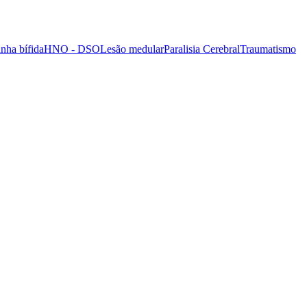
nha bífida
HNO - DSO
Lesão medular
Paralisia Cerebral
Traumatismo