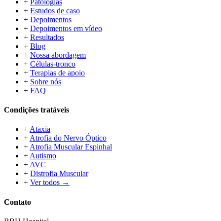
+
Patologias
+
Estudos de caso
+
Depoimentos
+
Depoimentos em vídeo
+
Resultados
+
Blog
+
Nossa abordagem
+
Células-tronco
+
Terapias de apoio
+
Sobre nós
+
FAQ
Condições tratáveis
+
Ataxia
+
Atrofia do Nervo Óptico
+
Atrofia Muscular Espinhal
+
Autismo
+
AVC
+
Distrofia Muscular
+
Ver todos →
Contato