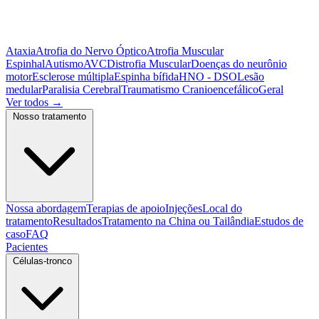
Ataxia
Atrofia do Nervo Óptico
Atrofia Muscular
Espinhal
Autismo
AVC
Distrofia Muscular
Doenças do neurônio
motor
Esclerose múltipla
Espinha bífida
HNO - DSO
Lesão
medular
Paralisia Cerebral
Traumatismo Cranioencefálico
Geral
Ver todos
→
Nosso tratamento
Nossa abordagem
Terapias de apoio
Injeções
Local do
tratamento
Resultados
Tratamento na China ou Tailândia
Estudos de
caso
FAQ
Pacientes
Células-tronco