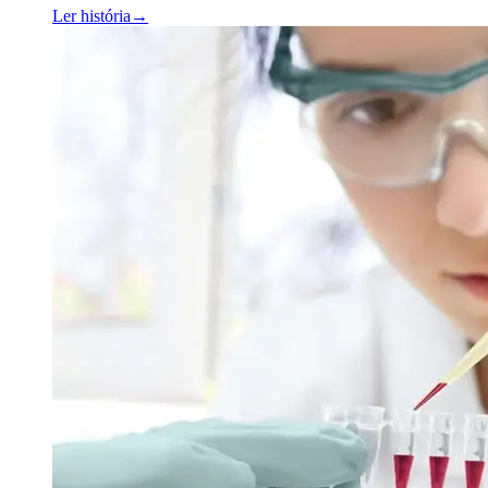
Ler história
→