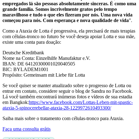
empregados lá são pessoas absolutamente sinceras. É como uma
grande família. Somos incrivelmente gratos pelo tempo
maravilhoso e tudo o que eles fizeram por nós. Uma nova vida
começou para nós. Com esperança e nova qualidade de vida
”.
Como a Ataxia de Lotta é progressiva, ela precisará de mais terapias
com células-tronco no futuro Se você deseja apoiar Lotta e sua mãe,
existe uma conta para doação:
Deutsche Kreditbank
Nome na Conta: Einzelhilfe Manufaktur e.V.
IBAN: DE 64120300001020040505
BIC: BYLADEM1001
Propósito: Gemeinsam mit Liebe für Lotta
Se você quiser se manter atualizado sobre o progresso de Lotta ou
entrar em contato, considere seguir o blog de Sandra no Facebook.
Lá você também encontrará inúmeras fotos e vídeos de sua estadia
em Bangkok:
https://www.facebook.com/Lottas-Leben-mit-spastic-
ataxia-5-spinocerebellar-ataxia-28-1229972610493300/
Saiba mais sobre o tratamento com células-tronco para Ataxia.
Faça uma consulta grátis