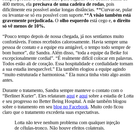
400 metros, ela
precisava de uma cadeira de rodas
, pois
dificilmente era possível andar longas distâncias. **Curvar-se, pular
ou levantar-se só era possível com suporte.**
A visão também está
gravemente prejudicada.
O
olho esquerdo
está cego e,
o direito
só vê menos de 10%.
“Pouco tempo depois de nossa chegada, já nos sentíamos muito
confortáveis. Fomos recebidos calorosamente. Havia sempre uma
pessoa de contato e a equipe era amigável, o tempo todo sempre de
bom humor”, diz Sandra. Além disso, “toda a equipe da Beike foi
excepcionalmente cordial”. “É realmente difícil colocar em palavras.
Todos estão ali de coração. Essa hospitalidade e cordialidade tornam
a sua estadia inesquecível.” Ela também elogiou a equipe agindo
“muito estruturada e harmoniosa.” Ela nunca tinha visto algo assim
antes.
Durante o tratamento, Sandra sempre manteve o contato com o
“Berliner Kurier”. Eles relataram
aqui
e
aqui
sobre a estadia de Lotta
e seu progresso no Better Being Hospital. A mãe também blogou
sobre o tratamento em seu
blog no Facebook
. Muito cedo ficou
claro que o tratamento excederia suas expectativas.
Lotta não teve nenhum problema com qualquer injeção
de células-tronco. Não houve efeitos colaterais.