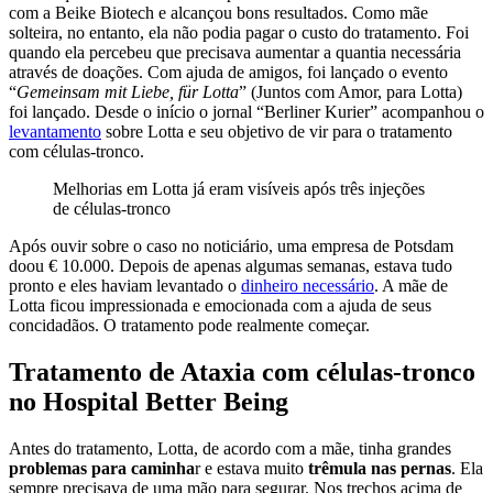
com a Beike Biotech e alcançou bons resultados. Como mãe
solteira, no entanto, ela não podia pagar o custo do tratamento. Foi
quando ela percebeu que precisava aumentar a quantia necessária
através de doações. Com ajuda de amigos, foi lançado o evento
“
Gemeinsam mit Liebe, für Lotta
” (Juntos com Amor, para Lotta)
foi lançado. Desde o início o jornal “Berliner Kurier” acompanhou o
levantamento
sobre Lotta e seu objetivo de vir para o tratamento
com células-tronco.
Melhorias em Lotta já eram visíveis após três injeções
de células-tronco
Após ouvir sobre o caso no noticiário, uma empresa de Potsdam
doou € 10.000. Depois de apenas algumas semanas, estava tudo
pronto e eles haviam levantado o
dinheiro necessário
. A mãe de
Lotta ficou impressionada e emocionada com a ajuda de seus
concidadãos. O tratamento pode realmente começar.
Tratamento de Ataxia com células-tronco
no Hospital Better Being
Antes do tratamento, Lotta, de acordo com a mãe, tinha grandes
problemas para caminha
r e estava muito
trêmula nas pernas
. Ela
sempre precisava de uma mão para segurar. Nos trechos acima de