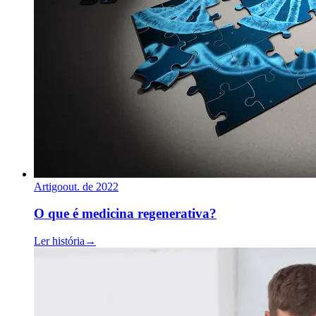
Artigo
out. de 2022
O que é medicina regenerativa?
Ler história
→