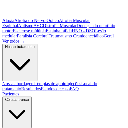
Ataxia
Atrofia do Nervo Óptico
Atrofia Muscular
Espinhal
Autismo
AVC
Distrofia Muscular
Doenças do neurônio
motor
Esclerose múltipla
Espinha bífida
HNO - DSO
Lesão
medular
Paralisia Cerebral
Traumatismo Cranioencefálico
Geral
Ver todos
→
Nosso tratamento
Nossa abordagem
Terapias de apoio
Injeções
Local do
tratamento
Resultados
Estudos de caso
FAQ
Pacientes
Células-tronco