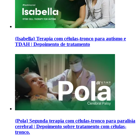
{Isabella} Terapia com células-tronco para autismo e
TDAH | Depoimento de tratamento
{Pola} Segunda terapia com células-tronco para paralisia
cerebral | Depoimento sobre tratamento com células-
tronco.