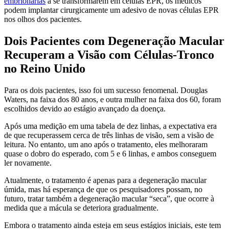
embrionárias
a se transformarem em células EPR, os médicos
podem implantar cirurgicamente um adesivo de novas células EPR
nos olhos dos pacientes.
Dois Pacientes com Degeneração Macular
Recuperam a Visão com Células-Tronco
no Reino Unido
Para os dois pacientes, isso foi um sucesso fenomenal. Douglas
Waters, na faixa dos 80 anos, e outra mulher na faixa dos 60, foram
escolhidos devido ao estágio avançado da doença.
Após uma medição em uma tabela de dez linhas, a expectativa era
de que recuperassem cerca de três linhas de visão, sem a visão de
leitura. No entanto, um ano após o tratamento, eles melhoraram
quase o dobro do esperado, com 5 e 6 linhas, e ambos conseguem
ler novamente.
Atualmente, o tratamento é apenas para a degeneração macular
úmida, mas há esperança de que os pesquisadores possam, no
futuro, tratar também a degeneração macular “seca”, que ocorre à
medida que a mácula se deteriora gradualmente.
Embora o tratamento ainda esteja em seus estágios iniciais, este tem