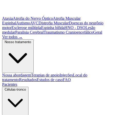
Ataxia
Atrofia do Nervo Óptico
Atrofia Muscular
Espinhal
Autismo
AVC
Distrofia Muscular
Doenças do neurônio
motor
Esclerose múltipla
Espinha bífida
HNO - DSO
Lesão
medular
Paralisia Cerebral
Traumatismo Cranioencefálico
Geral
Ver todos
→
Nosso tratamento
Nossa abordagem
Terapias de apoio
Injeções
Local do
tratamento
Resultados
Estudos de caso
FAQ
Pacientes
Células-tronco