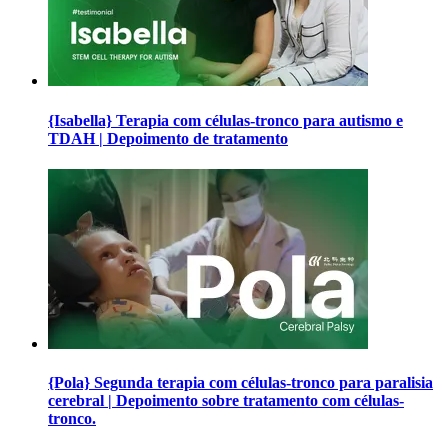
{Isabella} Terapia com células-tronco para autismo e
TDAH | Depoimento de tratamento
{Pola} Segunda terapia com células-tronco para paralisia
cerebral | Depoimento sobre tratamento com células-
tronco.