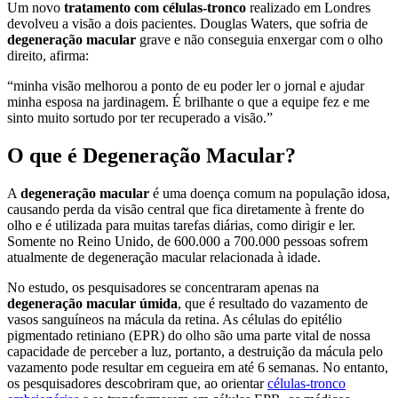
Um novo
tratamento com células-tronco
realizado em Londres
devolveu a visão a dois pacientes. Douglas Waters, que sofria de
degeneração macular
grave e não conseguia enxergar com o olho
direito, afirma:
“minha visão melhorou a ponto de eu poder ler o jornal e ajudar
minha esposa na jardinagem. É brilhante o que a equipe fez e me
sinto muito sortudo por ter recuperado a visão.”
O que é Degeneração Macular?
A
degeneração macular
é uma doença comum na população idosa,
causando perda da visão central que fica diretamente à frente do
olho e é utilizada para muitas tarefas diárias, como dirigir e ler.
Somente no Reino Unido, de 600.000 a 700.000 pessoas sofrem
atualmente de degeneração macular relacionada à idade.
No estudo, os pesquisadores se concentraram apenas na
degeneração macular úmida
, que é resultado do vazamento de
vasos sanguíneos na mácula da retina. As células do epitélio
pigmentado retiniano (EPR) do olho são uma parte vital de nossa
capacidade de perceber a luz, portanto, a destruição da mácula pelo
vazamento pode resultar em cegueira em até 6 semanas. No entanto,
os pesquisadores descobriram que, ao orientar
células-tronco