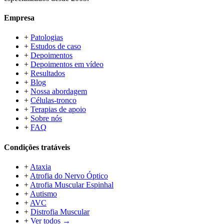
Empresa
+
Patologias
+
Estudos de caso
+
Depoimentos
+
Depoimentos em vídeo
+
Resultados
+
Blog
+
Nossa abordagem
+
Células-tronco
+
Terapias de apoio
+
Sobre nós
+
FAQ
Condições tratáveis
+
Ataxia
+
Atrofia do Nervo Óptico
+
Atrofia Muscular Espinhal
+
Autismo
+
AVC
+
Distrofia Muscular
+
Ver todos →