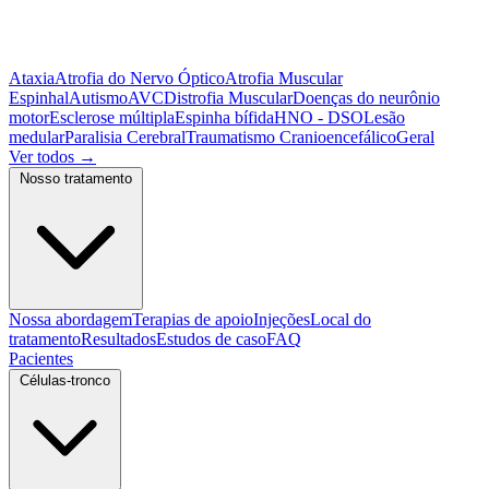
Ataxia
Atrofia do Nervo Óptico
Atrofia Muscular
Espinhal
Autismo
AVC
Distrofia Muscular
Doenças do neurônio
motor
Esclerose múltipla
Espinha bífida
HNO - DSO
Lesão
medular
Paralisia Cerebral
Traumatismo Cranioencefálico
Geral
Ver todos
→
Nosso tratamento
Nossa abordagem
Terapias de apoio
Injeções
Local do
tratamento
Resultados
Estudos de caso
FAQ
Pacientes
Células-tronco