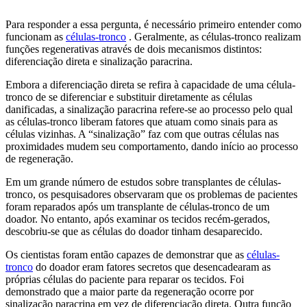
Para responder a essa pergunta, é necessário primeiro entender como
funcionam as
células-tronco
. Geralmente, as células-tronco realizam
funções regenerativas através de dois mecanismos distintos:
diferenciação direta e sinalização paracrina.
Embora a diferenciação direta se refira à capacidade de uma célula-
tronco de se diferenciar e substituir diretamente as células
danificadas, a sinalização paracrina refere-se ao processo pelo qual
as células-tronco liberam fatores que atuam como sinais para as
células vizinhas. A “sinalização” faz com que outras células nas
proximidades mudem seu comportamento, dando início ao processo
de regeneração.
Em um grande número de estudos sobre transplantes de células-
tronco, os pesquisadores observaram que os problemas de pacientes
foram reparados após um transplante de células-tronco de um
doador. No entanto, após examinar os tecidos recém-gerados,
descobriu-se que as células do doador tinham desaparecido.
Os cientistas foram então capazes de demonstrar que as
células-
tronco
do doador eram fatores secretos que desencadearam as
próprias células do paciente para reparar os tecidos. Foi
demonstrado que a maior parte da regeneração ocorre por
sinalização paracrina em vez de diferenciação direta. Outra função