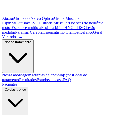
Ataxia
Atrofia do Nervo Óptico
Atrofia Muscular
Espinhal
Autismo
AVC
Distrofia Muscular
Doenças do neurônio
motor
Esclerose múltipla
Espinha bífida
HNO - DSO
Lesão
medular
Paralisia Cerebral
Traumatismo Cranioencefálico
Geral
Ver todos
→
Nosso tratamento
Nossa abordagem
Terapias de apoio
Injeções
Local do
tratamento
Resultados
Estudos de caso
FAQ
Pacientes
Células-tronco