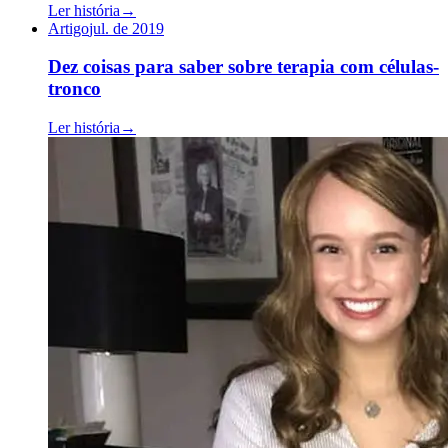
Ler história
→
Artigo
jul. de 2019
Dez coisas para saber sobre terapia com células-
tronco
Ler história
→