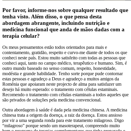
Por favor, informe-nos sobre qualquer resultado que
tenha visto. Além disso, o que pensa desta
abordagem abrangente, incluindo nutrição e
medicina funcional que anda de mãos dadas com a
terapia celular?
Os meus pensamentos estão todos orientados para mais e
contentamento, gratidão, respeito e curvo-me diante de todos os que
conheci neste país. Estou muito satisfeito com todas as pessoas que
conheci aqui, tanto no campo médico, terapêutico e humano. Sim, é
outro mundo baseado no senso comum, respeito, honestidade,
modéstia e grande habilidade. Tenho sorte porque pude contornar
estas pessoas e agradeço a Deus e agradeço a muitos amigos da
Roménia que apoiaram neste projecto de alma para satisfazer um
desejo há muito esperado: o tratamento com células estaminais.
Recomendo o tratamento com células estaminais a todos aqueles que
são privados de soluções pela medicina convencional.
Outra abordagem à saúde é dada pela medicina chinesa. A medicina
chinesa trata a origem da doença, a raiz da doença. Estou ansioso
por vir a uma segunda ronda para este tratamento milagroso. Digo
“milagroso” porque sendo um masoterapeut, compreendo muito
bem o programa de terapias complementares que tinha preparado e