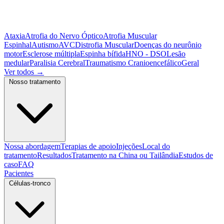
Ataxia
Atrofia do Nervo Óptico
Atrofia Muscular
Espinhal
Autismo
AVC
Distrofia Muscular
Doenças do neurônio
motor
Esclerose múltipla
Espinha bífida
HNO - DSO
Lesão
medular
Paralisia Cerebral
Traumatismo Cranioencefálico
Geral
Ver todos
→
Nosso tratamento
Nossa abordagem
Terapias de apoio
Injeções
Local do
tratamento
Resultados
Tratamento na China ou Tailândia
Estudos de
caso
FAQ
Pacientes
Células-tronco