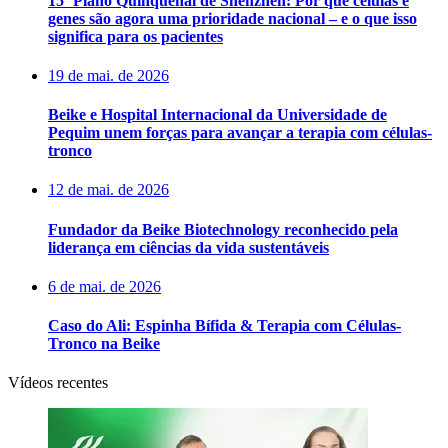
15º Plano Quinquenal de Shenzhen: Por que células e
genes são agora uma prioridade nacional – e o que isso
significa para os pacientes
19 de mai. de 2026
Beike e Hospital Internacional da Universidade de
Pequim unem forças para avançar a terapia com células-
tronco
12 de mai. de 2026
Fundador da Beike Biotechnology reconhecido pela
liderança em ciências da vida sustentáveis
6 de mai. de 2026
Caso do Ali: Espinha Bífida & Terapia com Células-
Tronco na Beike
Vídeos recentes