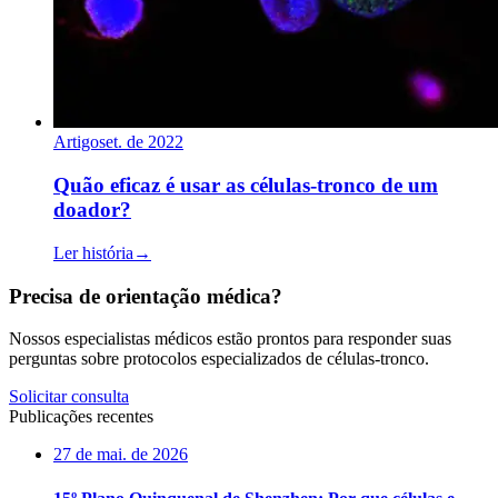
Artigo
set. de 2022
Quão eficaz é usar as células-tronco de um
doador?
Ler história
→
Precisa de orientação médica?
Nossos especialistas médicos estão prontos para responder suas
perguntas sobre protocolos especializados de células-tronco.
Solicitar consulta
Publicações recentes
27 de mai. de 2026