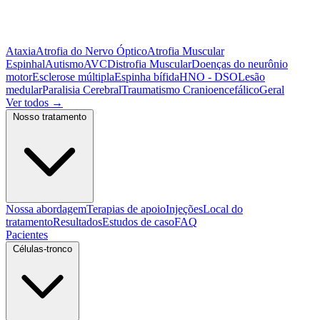
Ataxia
Atrofia do Nervo Óptico
Atrofia Muscular
Espinhal
Autismo
AVC
Distrofia Muscular
Doenças do neurônio
motor
Esclerose múltipla
Espinha bífida
HNO - DSO
Lesão
medular
Paralisia Cerebral
Traumatismo Cranioencefálico
Geral
Ver todos
→
Nosso tratamento
Nossa abordagem
Terapias de apoio
Injeções
Local do
tratamento
Resultados
Estudos de caso
FAQ
Pacientes
Células-tronco