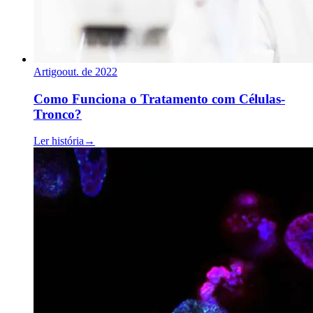
Artigo
out. de 2022
Como Funciona o Tratamento com Células-
Tronco?
Ler história
→