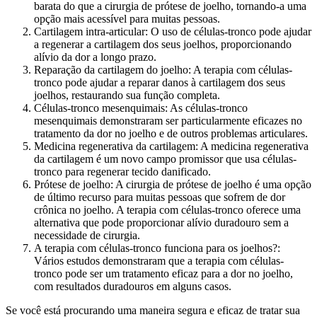
barata do que a cirurgia de prótese de joelho, tornando-a uma
opção mais acessível para muitas pessoas.
Cartilagem intra-articular: O uso de células-tronco pode ajudar
a regenerar a cartilagem dos seus joelhos, proporcionando
alívio da dor a longo prazo.
Reparação da cartilagem do joelho: A terapia com células-
tronco pode ajudar a reparar danos à cartilagem dos seus
joelhos, restaurando sua função completa.
Células-tronco mesenquimais: As células-tronco
mesenquimais demonstraram ser particularmente eficazes no
tratamento da dor no joelho e de outros problemas articulares.
Medicina regenerativa da cartilagem: A medicina regenerativa
da cartilagem é um novo campo promissor que usa células-
tronco para regenerar tecido danificado.
Prótese de joelho: A cirurgia de prótese de joelho é uma opção
de último recurso para muitas pessoas que sofrem de dor
crônica no joelho. A terapia com células-tronco oferece uma
alternativa que pode proporcionar alívio duradouro sem a
necessidade de cirurgia.
A terapia com células-tronco funciona para os joelhos?:
Vários estudos demonstraram que a terapia com células-
tronco pode ser um tratamento eficaz para a dor no joelho,
com resultados duradouros em alguns casos.
Se você está procurando uma maneira segura e eficaz de tratar sua