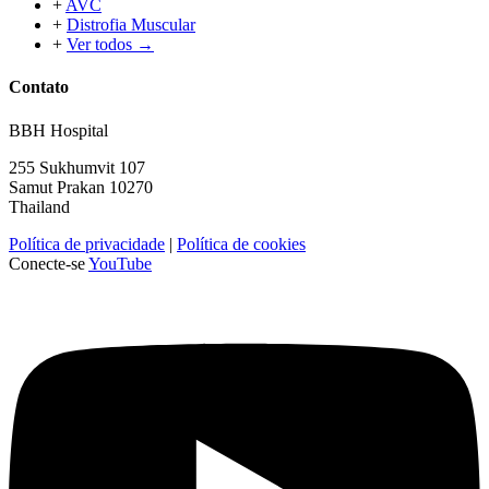
+
AVC
+
Distrofia Muscular
+
Ver todos →
Contato
BBH Hospital
255 Sukhumvit 107
Samut Prakan 10270
Thailand
Política de privacidade
|
Política de cookies
Conecte-se
YouTube