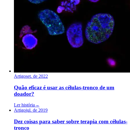
Artigo
set. de 2022
Quão eficaz é usar as células-tronco de um
doador?
Ler história
→
Artigo
jul. de 2019
Dez coisas para saber sobre terapia com células-
tronco