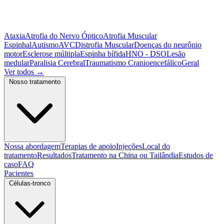
Ataxia
Atrofia do Nervo Óptico
Atrofia Muscular
Espinhal
Autismo
AVC
Distrofia Muscular
Doenças do neurônio
motor
Esclerose múltipla
Espinha bífida
HNO - DSO
Lesão
medular
Paralisia Cerebral
Traumatismo Cranioencefálico
Geral
Ver todos
→
Nosso tratamento
Nossa abordagem
Terapias de apoio
Injeções
Local do
tratamento
Resultados
Tratamento na China ou Tailândia
Estudos de
caso
FAQ
Pacientes
Células-tronco